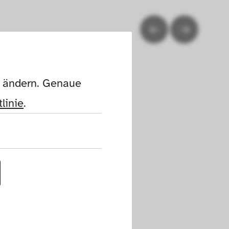
n ändern. Genaue 
linie
.