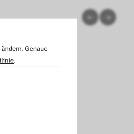
n ändern. Genaue 
linie
.