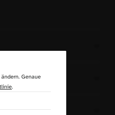
n ändern. Genaue 
linie
.