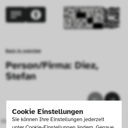
Back to overview
Person/Firma: Diez,
Stefan
Cookie Einstellungen
Sie können Ihre Einstellungen jederzeit 
Chair 404F (Model #2)
unter Cookie-Einstellungen ändern. Genaue 