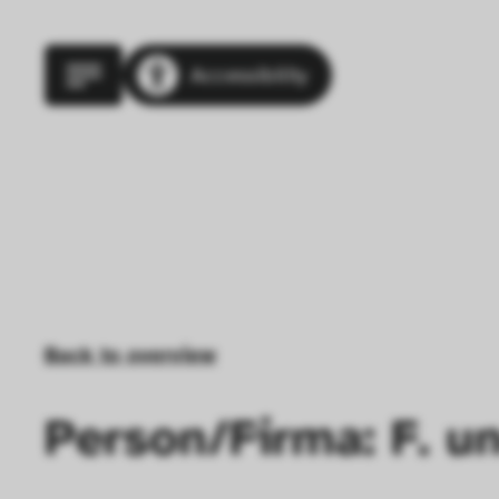
Accessibility
Back to overview
Person/Firma: F. un