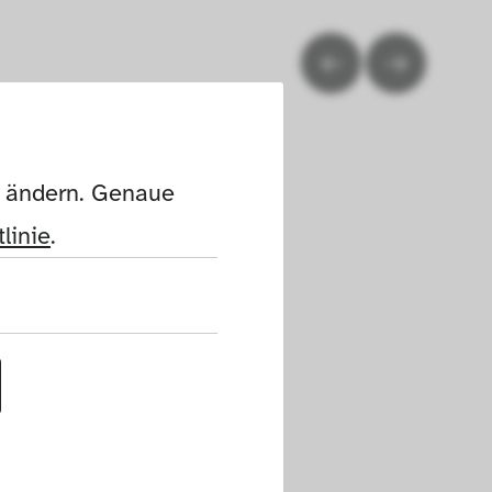
n ändern. Genaue 
linie
.