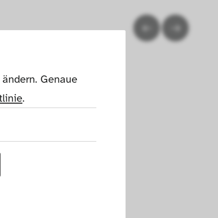
n ändern. Genaue 
linie
.