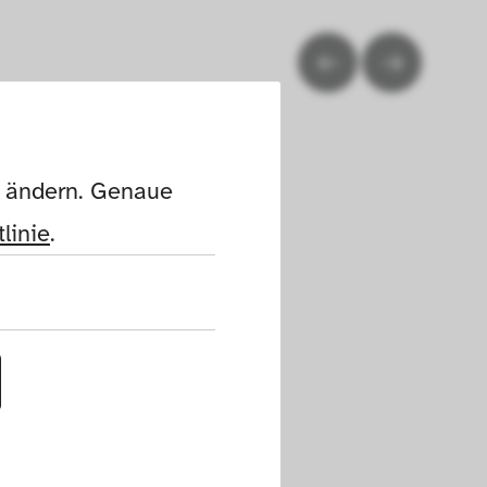
n ändern. Genaue 
linie
.