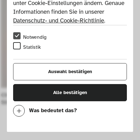
unter Cookie-Einstellungen ändern. Genaue 
Informationen finden Sie in unserer 
Datenschutz- und Cookie-Richtlinie
.
Notwendig
Statistik
Auswahl bestätigen
Alle bestätigen
Chicago Tribune floor lamp from the 
Stillight series
Was bedeutet das?
Notwendig
Mit diesen Cookies können wir durch 