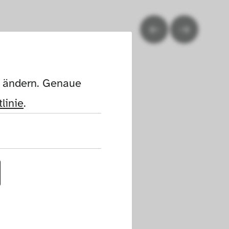
n ändern. Genaue 
linie
.