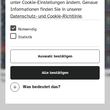
unter Cookie-Einstellungen ändern. Genaue 
Informationen finden Sie in unserer 
Datenschutz- und Cookie-Richtlinie
.
Notwendig
Statistik
Auswahl bestätigen
Alle bestätigen
Decorative fabric "Medway" or "Garden 
Decorative fa
Tulip" No. 5741
Was bedeutet das?
Notwendig
Mit diesen Cookies können wir durch 