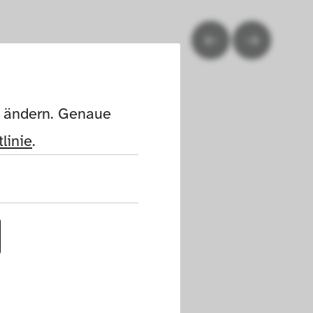
n ändern. Genaue 
linie
.