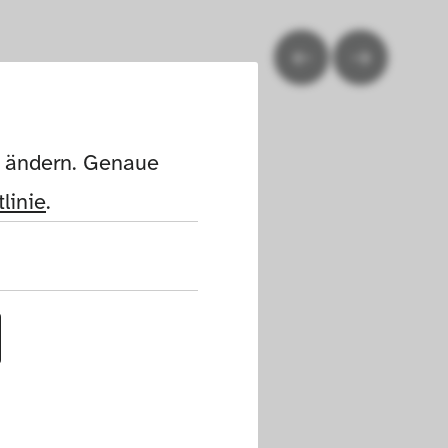
n ändern. Genaue 
linie
.