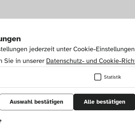
lungen
tellungen jederzeit unter Cookie-Einstellunge
 Sie in unserer 
Datenschutz- und Cookie-Richt
Statistik
Auswahl bestätigen
Alle bestätigen
?