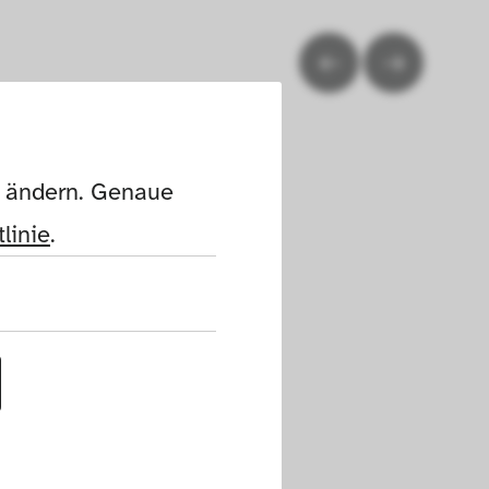
n ändern. Genaue 
linie
.