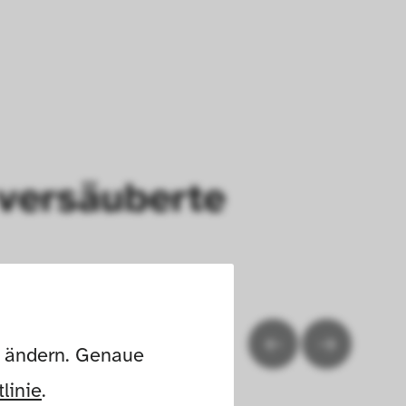
 versäuberte
n ändern. Genaue 
linie
.