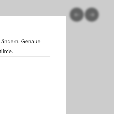
n ändern. Genaue 
linie
.