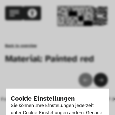
Back to overview
Material: Painted red
Cookie Einstellungen
Folding chair
Chair 404F (
Sie können Ihre Einstellungen jederzeit 
unter Cookie-Einstellungen ändern. Genaue 