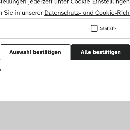
tellungen jederzeit unter Cookie-Einstellunge
 Sie in unserer 
Datenschutz- und Cookie-Richt
Statistik
on
Auswahl bestätigen
Alle bestätigen
?
önnen wir durch Tracken von Nutzerverhalten a
r Seite verbessern. In einigen Fällen wird durc
öht, mit der wir deine Anfrage bearbeiten kön