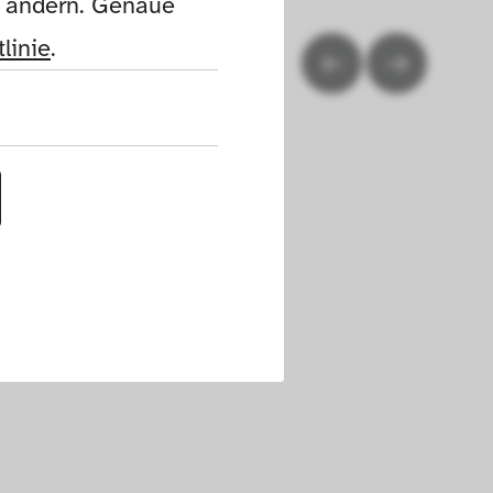
n ändern. Genaue 
linie
.
uf dieser Website 
h die Cookies die 
nen. Außerdem 