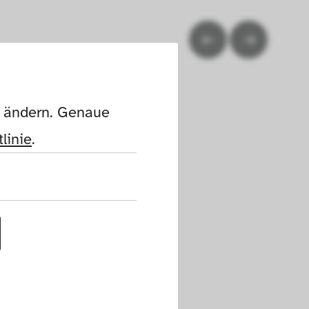
n ändern. Genaue 
linie
.