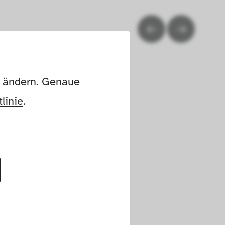
n ändern. Genaue 
linie
.