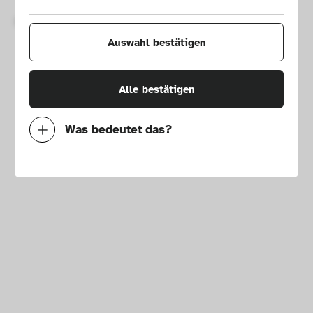
Copyright © 2026 Die Neue Sammlung – The Design Museum. 
All rights reserved.
Auswahl bestätigen
Alle bestätigen
Was bedeutet das?
Notwendig
Mit diesen Cookies können wir durch 
Tracken von Nutzerverhalten auf dieser 
Website die Funktionalität der Seite 
verbessern. In einigen Fällen wird durch die 
Cookies die Geschwindigkeit erhöht, mit der 
wir deine Anfrage bearbeiten können. 
Außerdem können deine ausgewählten 