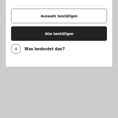
Legal notice
Press
House rules
Newsletter
Auswahl bestätigen
Copyright © 2026 Die Neue Sammlung – The Design Museum. 
All rights reserved.
Alle bestätigen
Was bedeutet das?
Notwendig
Mit diesen Cookies können wir durch 
Tracken von Nutzerverhalten auf dieser 
Website die Funktionalität der Seite 
verbessern. In einigen Fällen wird durch die 
Cookies die Geschwindigkeit erhöht, mit der 
wir deine Anfrage bearbeiten können. 
Außerdem können deine ausgewählten 