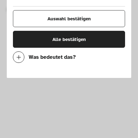
Copyright © 2026 Die Neue Sammlung – The Design Museum. 
All rights reserved.
Auswahl bestätigen
Alle bestätigen
Was bedeutet das?
Notwendig
Mit diesen Cookies können wir durch 
Tracken von Nutzerverhalten auf dieser 
Website die Funktionalität der Seite 
verbessern. In einigen Fällen wird durch die 
Cookies die Geschwindigkeit erhöht, mit der 
wir deine Anfrage bearbeiten können. 
Außerdem können deine ausgewählten 