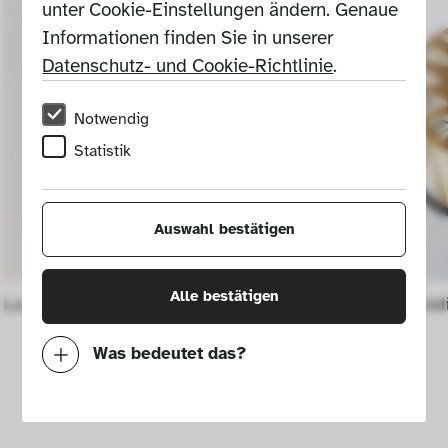
unter Cookie-Einstellungen ändern. Genaue 
Informationen finden Sie in unserer 
Datenschutz- und Cookie-Richtlinie
.
Notwendig
Statistik
Auswahl bestätigen
Alle bestätigen
La petite robe noire" perfume bottle
Tokalon Petal
Was bedeutet das?
Notwendig
Mit diesen Cookies können wir durch 