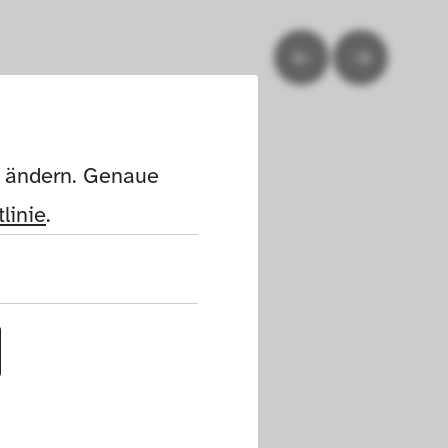
n ändern. Genaue 
linie
.