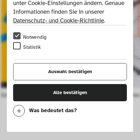
unter Cookie-Einstellungen ändern. Genaue 
Informationen finden Sie in unserer 
Datenschutz- und Cookie-Richtlinie
.
Notwendig
Statistik
Auswahl bestätigen
Alle bestätigen
Greeting card Atelier Hans Hansen
Open studios 
Was bedeutet das?
Notwendig
Mit diesen Cookies können wir durch 