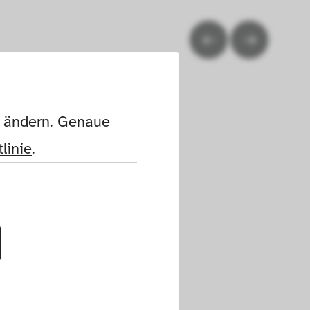
n ändern. Genaue 
linie
.