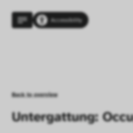
Accessibility
Back to overview
Untergattung: Occu