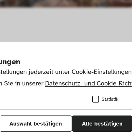
lungen
on
tellungen jederzeit unter Cookie-Einstellunge
 Sie in unserer 
Datenschutz- und Cookie-Richt
t
Statistik
er Moderne
. 
in the centre of the museum. 
Auswahl bestätigen
Alle bestätigen