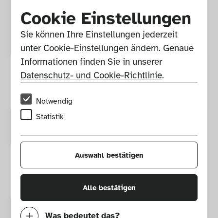
Design
Niemeyer, Adelbert 
Cookie Einstellungen
(1867 - 1932) 
GND
Sie können Ihre Einstellungen jederzeit 
ULAN
unter Cookie-Einstellungen ändern. Genaue 
Informationen finden Sie in unserer 
Year of 
circa 1910
Datenschutz- und Cookie-Richtlinie
.
Draft 
Notwendig
Statistik
Production
Deutsche Werkstätten
Auswahl bestätigen
Place of 
Dresden, Germany, 
production
Europe
Alle bestätigen
Size
Length: 50 cm, width: 
Was bedeutet das?