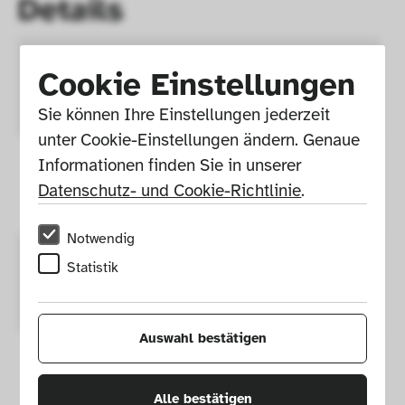
Details
Design
Kruse, Käthe (1883 - 
Cookie Einstellungen
1968) 
GND
Sie können Ihre Einstellungen jederzeit 
unter Cookie-Einstellungen ändern. Genaue 
Informationen finden Sie in unserer 
Year of 
before 1913
Datenschutz- und Cookie-Richtlinie
.
Draft 
Notwendig
Production
Käthe-Kruse-
Statistik
Werkstätten
Auswahl bestätigen
Client
Vereinigte 
Werkstätten
Alle bestätigen