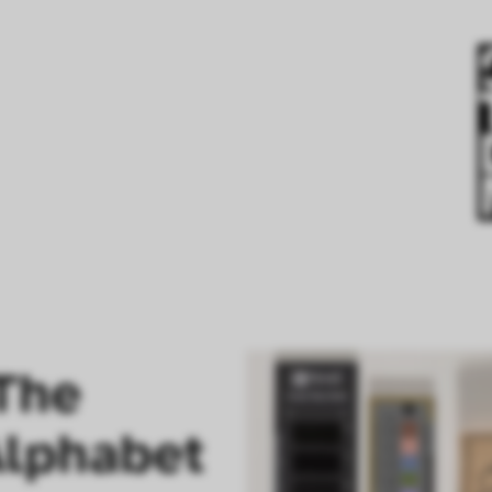
The 
Alphabet