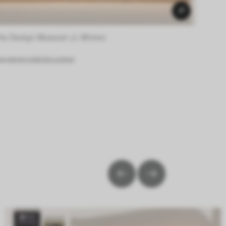
he Design Museum (J. Minne) 
g.de/en/collection-online/