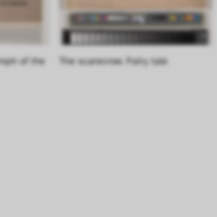
mph of the 
The scarecrow. Fairy tale