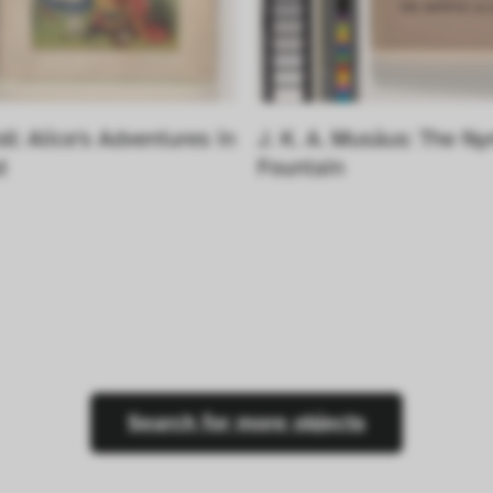
ll: Alice's Adventures in 
J. K. A. Musäus: The Ny
d
Fountain
Search for more objects