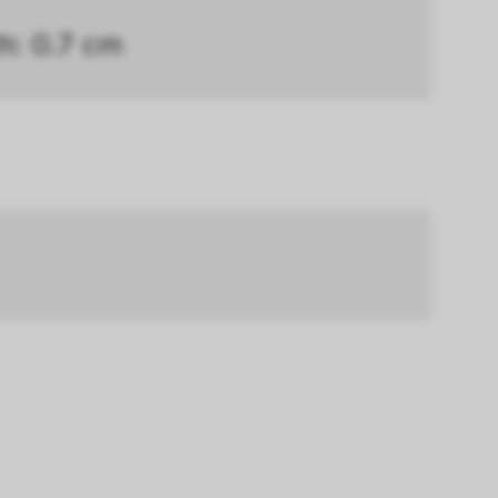
nen. Außerdem 
th: 0.7 cm
chert werden. Das 
hlungen und einem 
okies die 
en.
erer Webseite 
ammelt und 