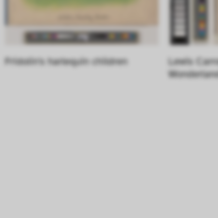
Fridolin's harlequin children
Lewis Carro
Wonderlan