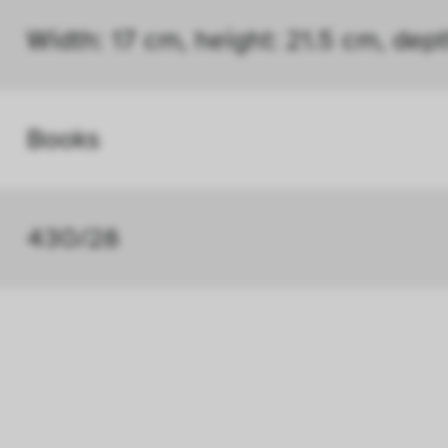
öht, mit der wir deine Anfrage bearbeiten kön
Width: 17 cm, height: 21.5 cm, dep
ählten Einstellungen auf unserer Seite gespei
 Cookies kann zu schlecht ausgewählten Empfe
au führen. In einigen Fällen wird durch die Co
Books
öht, mit der wir deine Anfrage bearbeiten könn
n uns zu verstehen, wie Besucher*innen mit uns
430/28
 Informationen über ihr Verhalten anonym ges