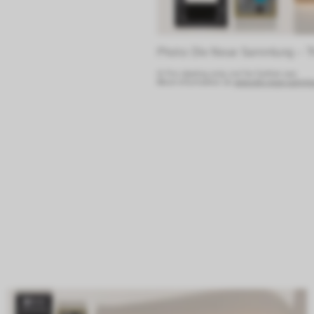
Photo: Die Neue Sammlung – T
© For viewing only, not for further use.
More information at:
www.die-neue-sammlun