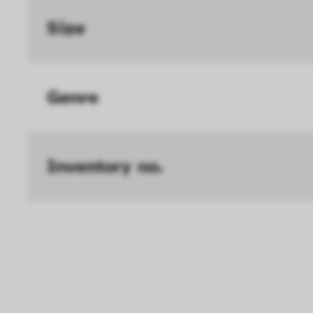
Geschwindigkeit erh
Size
können deine ausgew
Deaktivieren dieser
langsamen Seitenaufb
Genre
Geschwindigkeit erh
Statistik
Diese Cookies helfe
Inventory no.
interagieren, indem
ausgewertet werden.