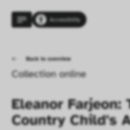
Accessibility
Back to overview
Collection online
Eleanor Farjeon: 
Country Child's 