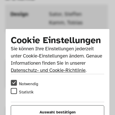
Design
Sator, Steffen
Kamm, Tobias
Cookie Einstellungen
Year of 
2010–2013
Sie können Ihre Einstellungen jederzeit 
Draft 
unter Cookie-Einstellungen ändern. Genaue 
Informationen finden Sie in unserer 
Year of 
2020
Datenschutz- und Cookie-Richtlinie
.
Execution 
Notwendig
Statistik
Production
Out-Trade GmbH
Auswahl bestätigen