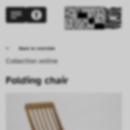
Back to overview
Collection online
Folding chair