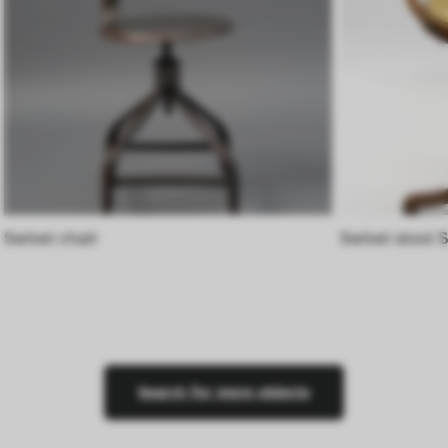
interagieren, indem Informationen über ihr 
Verhalten anonym gesammelt und 
ausgewertet werden.
Swivel chair
Swivel stool 
Search for more objects