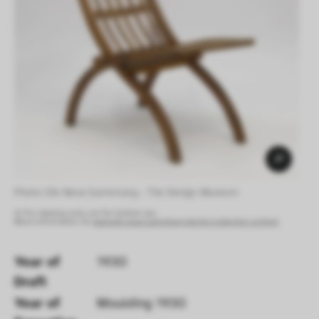
Photo: Die Neue Sammlung – The Design Museum 
© For viewing only, not for further use.
More information at:
www.die-neue-sammlung.de/en/collection-online/
Year of 
1930
Draft 
Year of 
Moulding 1930