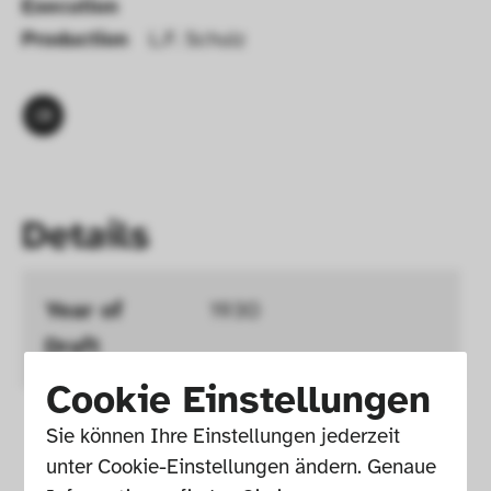
Execution 
Production
L.F. Schulz
Details
Year of 
1930
Draft 
Cookie Einstellungen
Year of 
Moulding 1930
Sie können Ihre Einstellungen jederzeit 
Execution 
unter Cookie-Einstellungen ändern. Genaue 