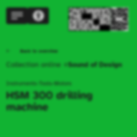
Back to overview
Collection online
Sound of Design
Instruments-Tools-Motors
HSM 300 drilling 
machine