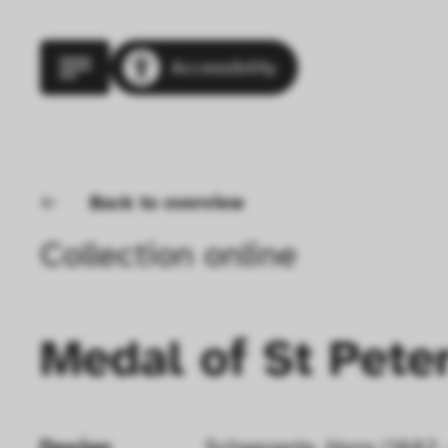
Accessibility
Back to overview
Collection online
Medal of St Pete
Design
Schwegerle, Hans (1882 