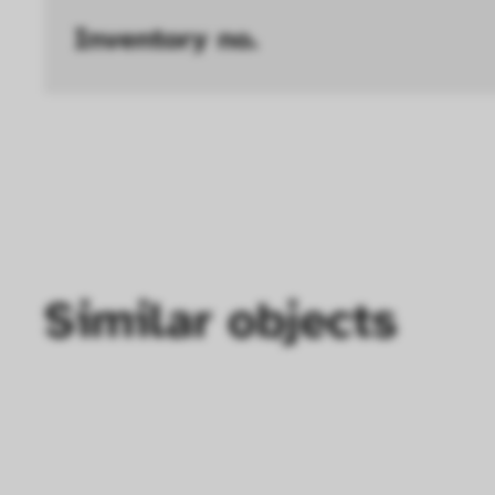
Inventory no.
Similar objects