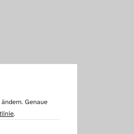
n ändern. Genaue 
linie
.