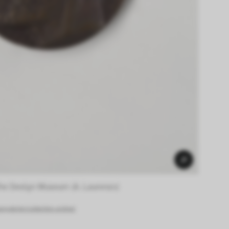
he Design Museum (A. Laurenzo) 
g.de/en/collection-online/