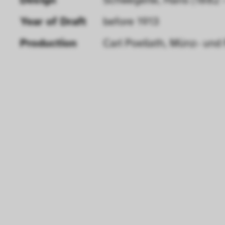
Year of Draft 
before 1913
Production
Carl Poellath, Münz- und