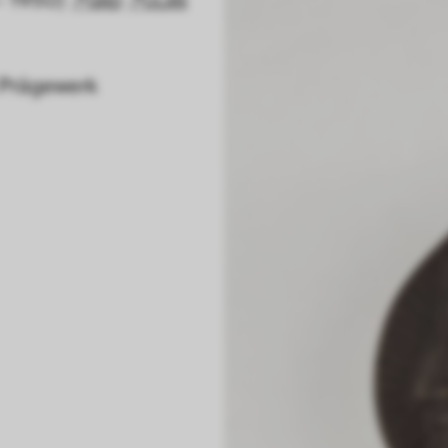
GND
ULAN
 Prägewerk