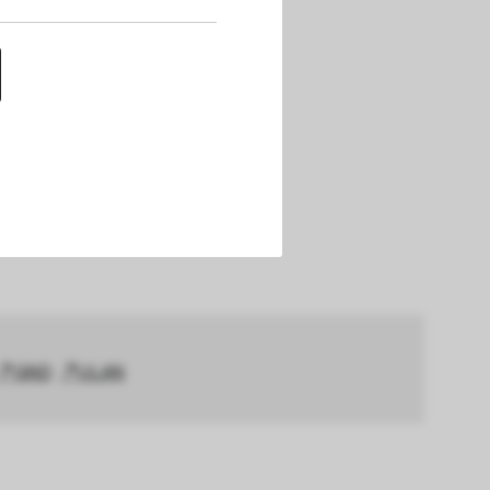
uf dieser Website 
h die Cookies die 
nen. Außerdem 
chert werden. Das 
GND
ULAN
hlungen und einem 
okies die 