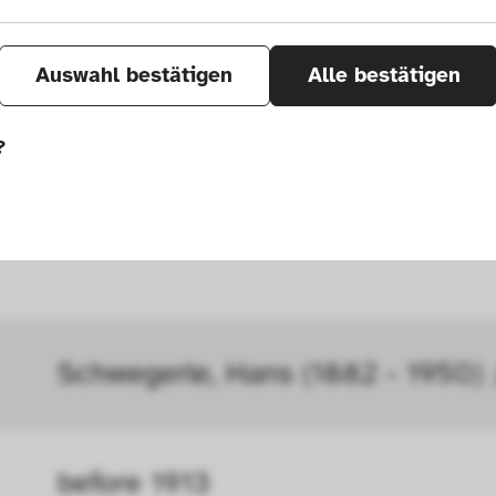
Auswahl bestätigen
Alle bestätigen
?
önnen wir durch Tracken von Nutzerverhalten a
r Seite verbessern. In einigen Fällen wird durc
öht, mit der wir deine Anfrage bearbeiten kön
Schwegerle, Hans (1882 - 1950) 
ählten Einstellungen auf unserer Seite gespei
 Cookies kann zu schlecht ausgewählten Empfe
au führen. In einigen Fällen wird durch die Co
before 1913