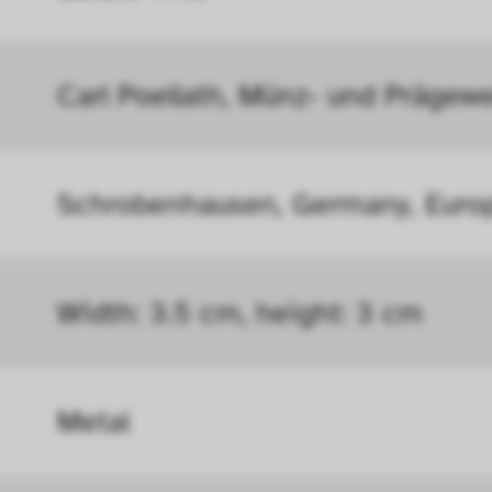
öht, mit der wir deine Anfrage bearbeiten könn
n uns zu verstehen, wie Besucher*innen mit uns
Carl Poellath, Münz- und Prägew
 Informationen über ihr Verhalten anonym ges
Schrobenhausen, Germany, Euro
Width: 3.5 cm, height: 3 cm
Metal