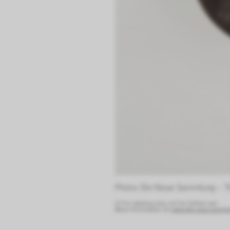
Photo: Die Neue Sammlung – T
© For viewing only, not for further use.
More information at:
www.die-neue-sammlun