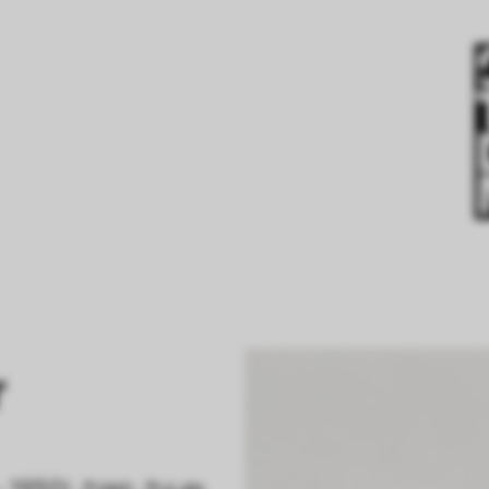
r
- 1950)