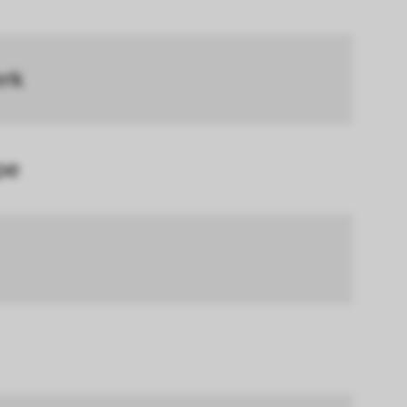
en.
erer Webseite 
erk
ammelt und 
pe