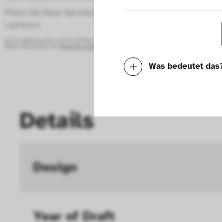
Photo: Die Neue Sammlung – The Design Museum (A. 
Laurenzo) 
© For viewing only, not for further use.
More information at:
www.die-neue-sammlung.de/en/collection-online/
Was bedeutet das
Notwendig
Mit diesen Cookies k
Details
die Funktionalität de
Geschwindigkeit erh
Design
können deine ausgew
Deaktivieren dieser
langsamen Seitenaufb
Year of Draft 