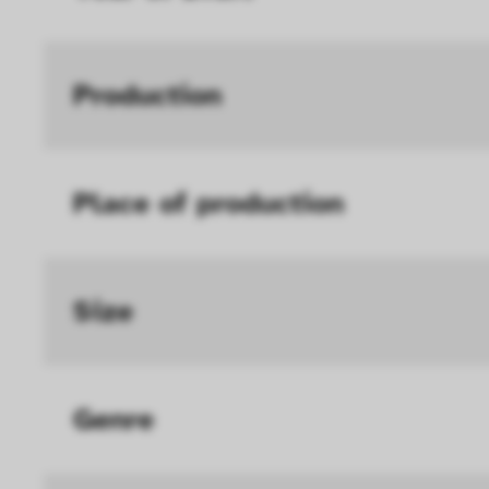
Geschwindigkeit erh
Statistik
Diese Cookies helfe
Production
interagieren, indem
ausgewertet werden.
Place of production
Size
Genre