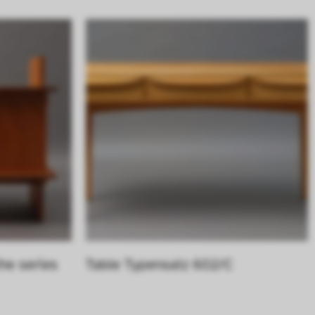
he series 
Table Typensatz 602/C