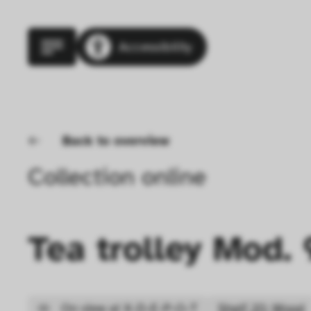
Accessibility
Back to overview
Collection online
Tea trolley Mod. 
On view at X-D-E-P-O-T
Shelf 20: Wood