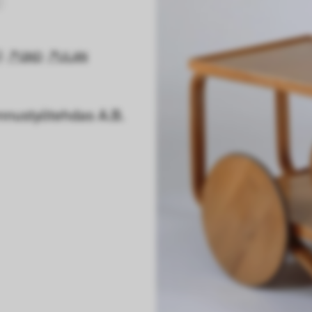
6)
GND
ULAN
nnustyötehdas A.B.