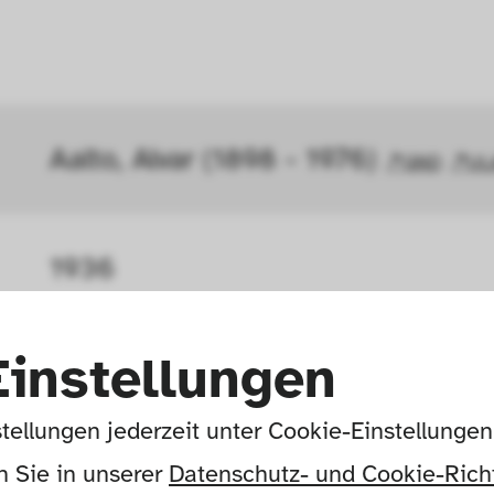
Aalto, Alvar (1898 - 1976) 
GND
UL
1936
Einstellungen
O.Y. Huonekalu- ja Rakennustyöte
tellungen jederzeit unter Cookie-Einstellunge
 Sie in unserer 
Datenschutz- und Cookie-Richt
Turku, Finland, Europe