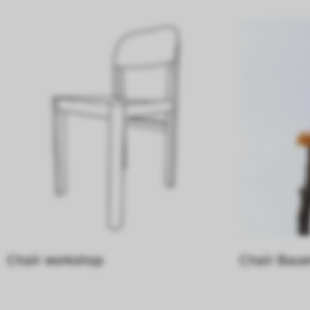
Chair workshop
Chair Baue