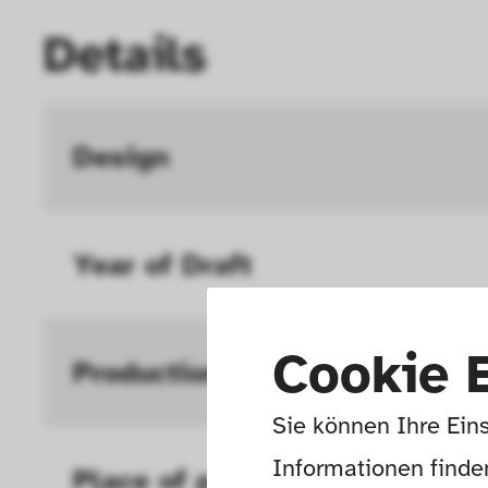
Details
Design
Year of Draft 
Cookie 
Production
Sie können Ihre Eins
Informationen finden
Place of production