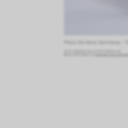
Photo: Die Neue Sammlung – T
© For viewing only, not for further use.
More information at:
www.die-neue-sammlun