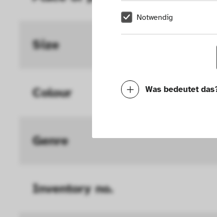
Notwendig
Size
Was bedeutet das
Colour
Notwendig
Mit diesen Cookies k
Genre
die Funktionalität de
Geschwindigkeit erh
Inventory no.
können deine ausgew
Deaktivieren dieser