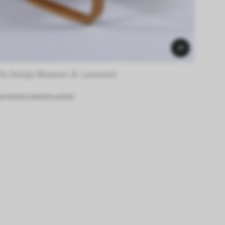
he Design Museum (A. Laurenzo) 
g.de/en/collection-online/