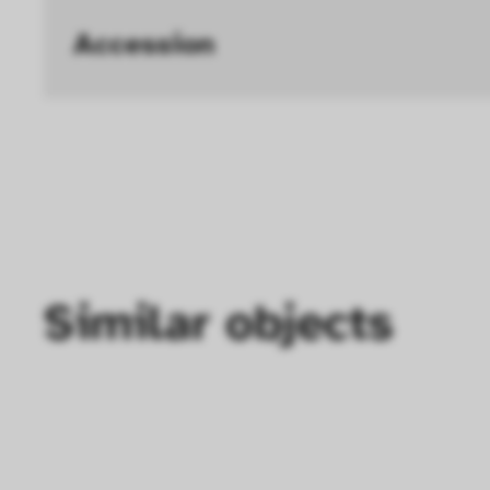
langsamen Seitenaufb
Accession
Geschwindigkeit erh
Statistik
Diese Cookies helfe
interagieren, indem
ausgewertet werden.
Similar objects