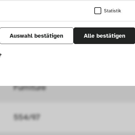
Statistik
Height: 56 cm, width: 42 cm, len
Auswahl bestätigen
Alle bestätigen
?
Colourless, black
önnen wir durch Tracken von Nutzerverhalten a
Furniture
r Seite verbessern. In einigen Fällen wird durc
öht, mit der wir deine Anfrage bearbeiten kön
554/97
ählten Einstellungen auf unserer Seite gespei
 Cookies kann zu schlecht ausgewählten Empfe