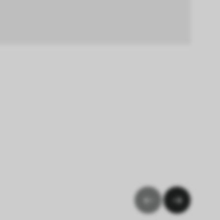
okies die 
en.
erer Webseite 
ammelt und 