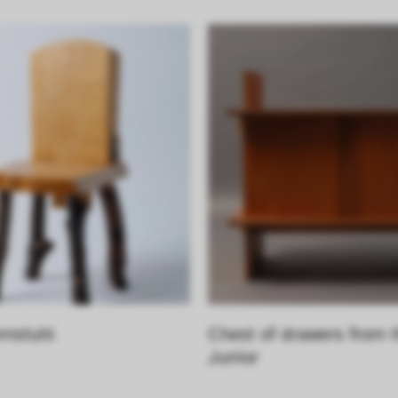
rnstuhl
Chest of drawers from t
Junior