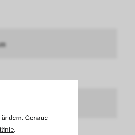
AN
hdas A.B.
n ändern. Genaue 
linie
.