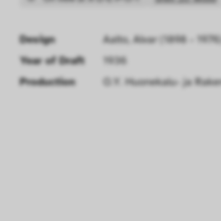
Design
Aalto, Alvar (1898 - 197
Year of Draft 
1936
Production
O.Y. Huonekalu- ja Rake