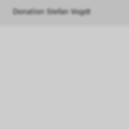
au führen. In einigen Fällen wird durch die Co
Donation Stefan Vogdt
öht, mit der wir deine Anfrage bearbeiten könn
n uns zu verstehen, wie Besucher*innen mit uns
 Informationen über ihr Verhalten anonym ges