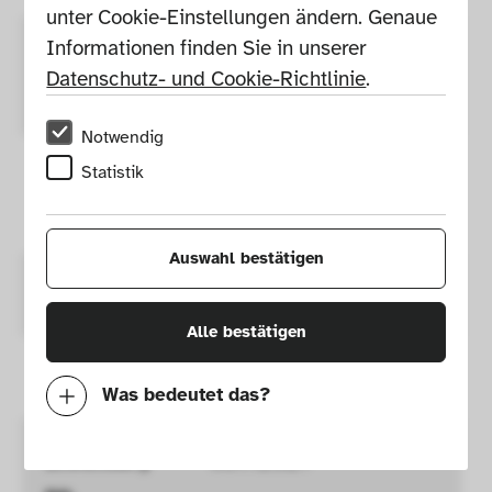
unter Cookie-Einstellungen ändern. Genaue 
Informationen finden Sie in unserer 
Place of 
Berlin, Germany, 
Datenschutz- und Cookie-Richtlinie
.
production
Europe 
GND
Notwendig
Statistik
Size
Height: 76, width: 30, 
depth: 33 cm
Auswahl bestätigen
Colour
Grey
Alle bestätigen
Genre
Ceramics
Was bedeutet das?
Notwendig
Inventory 
567/2021
Mit diesen Cookies können wir durch 