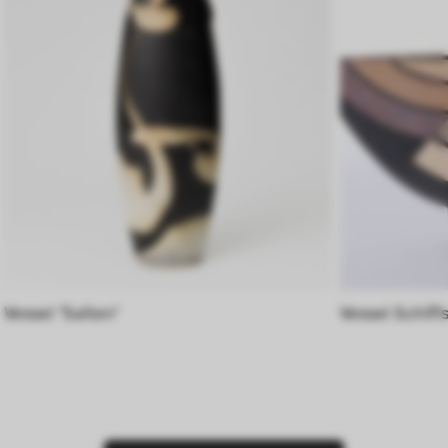
Besucher*innen mit unserer Webseite 
interagieren, indem Informationen über ihr 
Verhalten anonym gesammelt und 
ausgewertet werden.
Vessel "Saiten"
Vessel Schiff