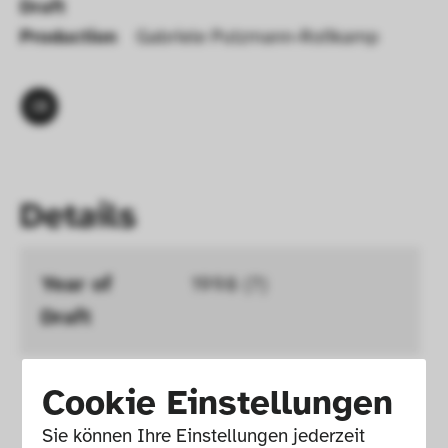
Draft 
Production
Gabriele Putzmann-Roßkamp
Details
Year of 
1998 (?)
Draft 
Production
Gabriele Putzmann-
Cookie Einstellungen
Roßkamp
Sie können Ihre Einstellungen jederzeit 