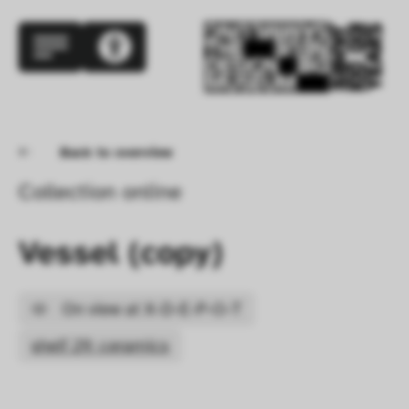
Back to overview
Collection online
Vessel (copy)
On view at X-D-E-P-O-T
shelf 29: ceramics