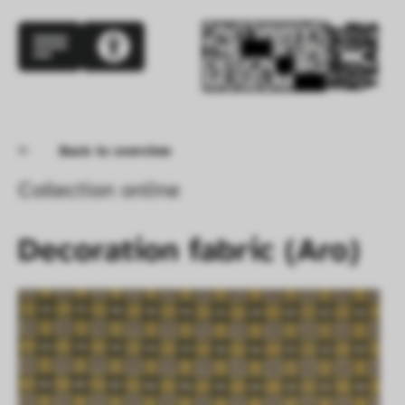
Back to overview
Collection online
Decoration fabric (Aro)