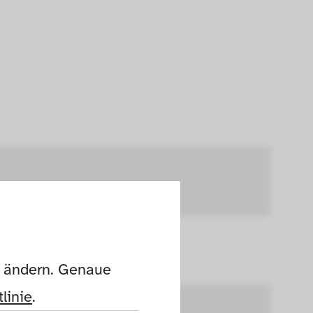
n ändern. Genaue 
linie
.