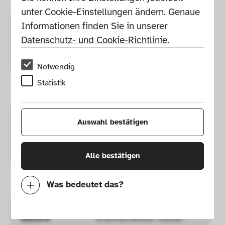
unter Cookie-Einstellungen ändern. Genaue 
Informationen finden Sie in unserer 
Year of 
2010
Datenschutz- und Cookie-Richtlinie
.
Draft 
Notwendig
Statistik
Production
Parrot SA
Auswahl bestätigen
Place of 
Paris, France, Europe
production
Alle bestätigen
Colour
Black
Was bedeutet das?
Notwendig
Genre
Instruments-Tools-
Mit diesen Cookies können wir durch 