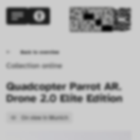
Back to overview
Collection online
Quadcopter Parrot AR. 
Drone 2.0 Elite Edition
On view in Munich