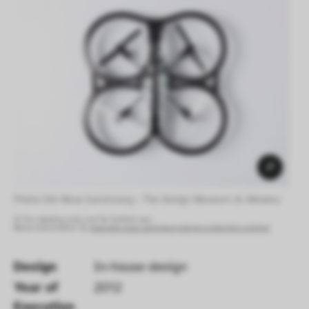
Photo: Die Neue Sammlung – The Design Museum (K. Mewes) 
© For viewing only, not for further use.
More information at:
www.die-neue-sammlung.de/en/collection-online/
Design
In-house design
Year of 
2012
Execution 