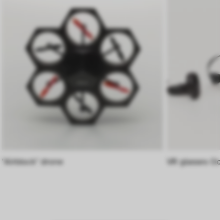
Besucher*innen mit unserer Webseite 
interagieren, indem Informationen über ihr 
Verhalten anonym gesammelt und 
ausgewertet werden.
"Airblock" drone
VR glasses O