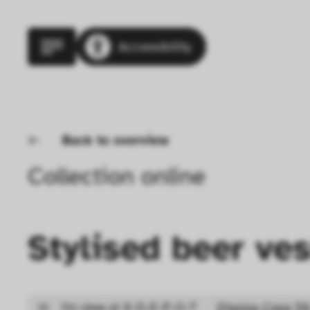
Accessibility
Back to overview
Collection online
Stylised beer ves
On view at X-D-E-P-O-T
Display Case 56