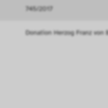
745/2017
Donation Herzog Franz von 