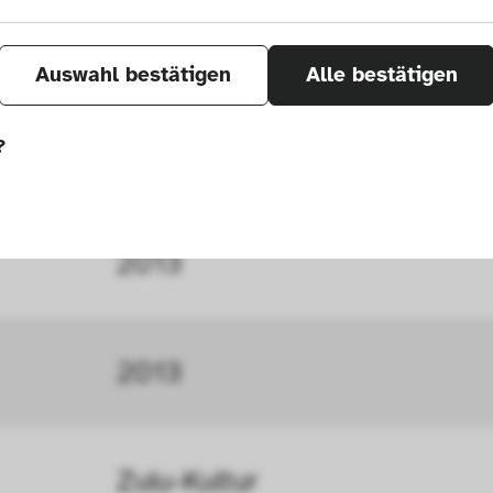
Auswahl bestätigen
Alle bestätigen
Nala, Jabulile (* 1969)
?
önnen wir durch Tracken von Nutzerverhalten a
2013
r Seite verbessern. In einigen Fällen wird durc
öht, mit der wir deine Anfrage bearbeiten kön
2013
ählten Einstellungen auf unserer Seite gespei
 Cookies kann zu schlecht ausgewählten Empfe
au führen. In einigen Fällen wird durch die Co
Zulu-Kultur