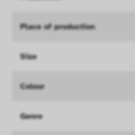
Geschwindigkeit erh
Statistik
Diese Cookies helfe
Place of production
interagieren, indem
ausgewertet werden.
Size
Colour
Genre