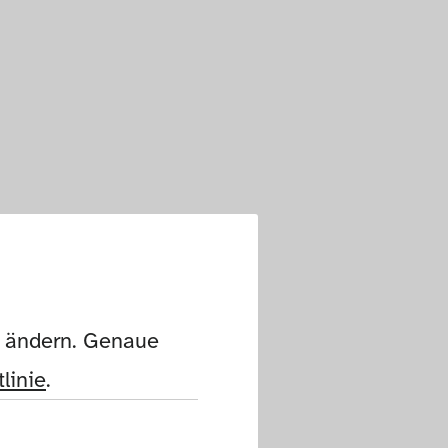
n ändern. Genaue 
linie
.