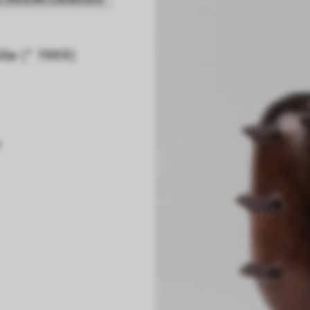
ile (* 1969)
r