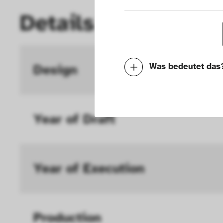
Details
Design
Was bedeutet das
Notwendig
Mit diesen Cookies k
Year of Draft 
die Funktionalität de
Geschwindigkeit erh
Year of Execution 
können deine ausgew
Deaktivieren dieser
langsamen Seitenaufb
Production