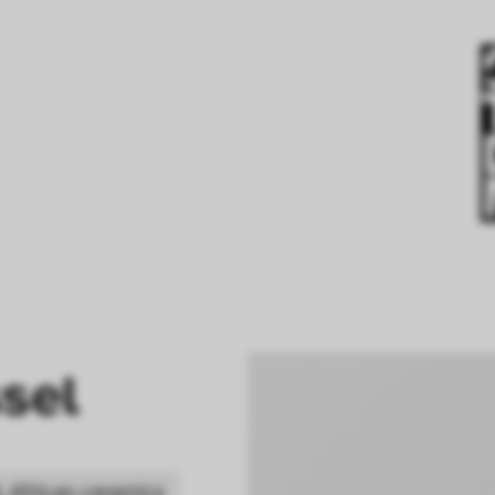
sel
: African ceramics