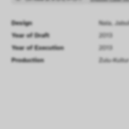
Design
Nala, Jabul
Year of Draft 
2013
Year of Execution 
2013
Production
Zulu-Kultu