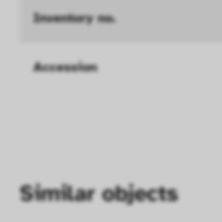
Inventory no.
Accession
Similar objects