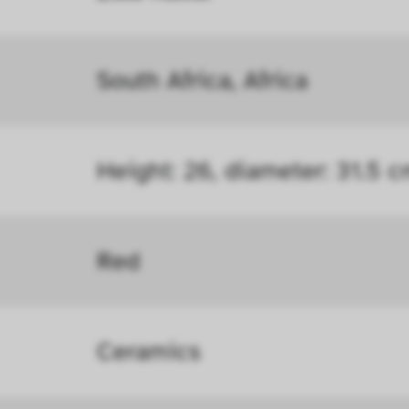
öht, mit der wir deine Anfrage bearbeiten könn
n uns zu verstehen, wie Besucher*innen mit uns
South Africa, Africa
 Informationen über ihr Verhalten anonym ges
Height: 26, diameter: 31.5 
Red
Ceramics