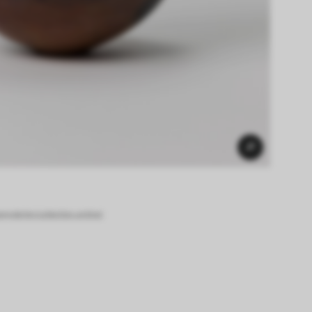
g.de/en/collection-online/