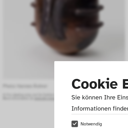
Cookie 
Photo: Hannes Rohrer 
© For viewing only, not for further use.
Sie können Ihre Eins
More information at:
www.die-neue-sammlung.de/en/collection-online/
Informationen finden
Notwendig