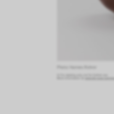
Photo: Hannes Rohrer 
© For viewing only, not for further use.
More information at:
www.die-neue-sammlun