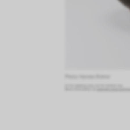
Photo: Hannes Rohrer 
© For viewing only, not for further use.
More information at:
www.die-neue-sammlun