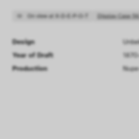
On view at X-D-E-P-O-T
Display Case 56
Design
Unbe
Year of Draft 
1870
Production
Nupe