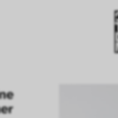
ne 
ner