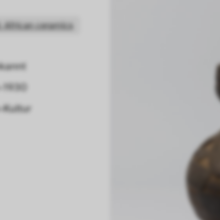
: African ceramics
kannt
–1930
-Kultur