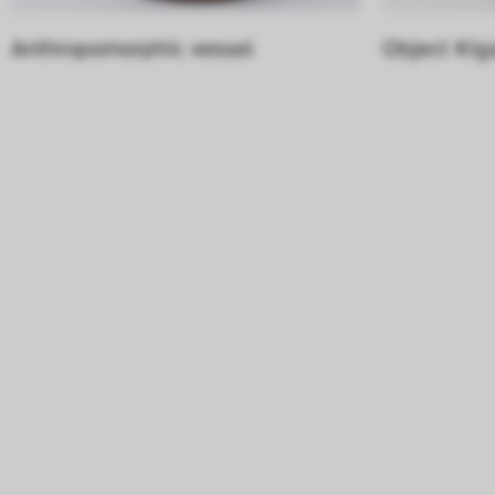
Anthropomorphic vessel
Object Kig