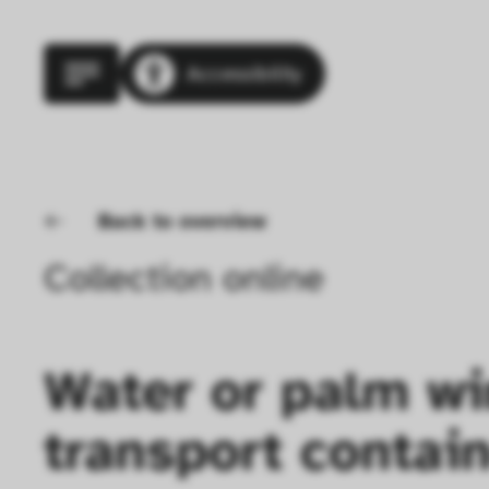
Accessibility
Back to overview
Collection online
Water or palm wi
transport contai