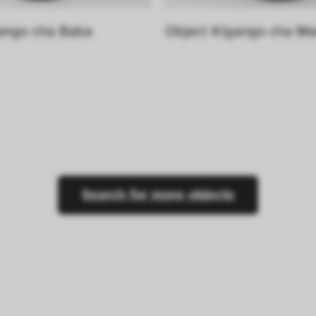
ango cha Baba
Object Kigango cha M
Search for more objects