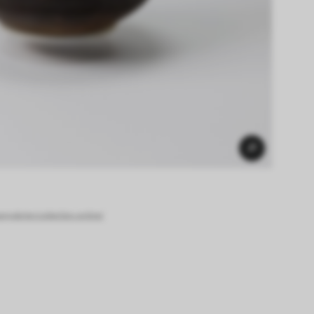
g.de/en/collection-online/