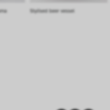
ama
Stylised beer vessel