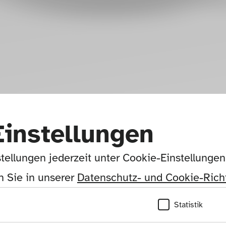
Einstellungen
tellungen jederzeit unter Cookie-Einstellunge
 Sie in unserer 
Datenschutz- und Cookie-Richt
Statistik