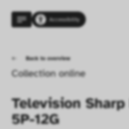
Accessibility
Back to overview
Collection online
Television Sharp 
5P-12G