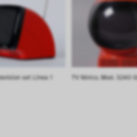
levision set Linea 1
TV Nivico, Mod. 3240 