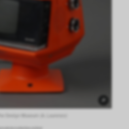
he Design Museum (A. Laurenzo) 
g.de/en/collection-online/