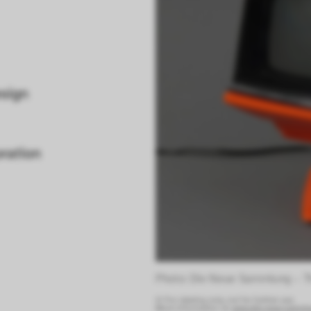
sign
ration
Photo: Die Neue Sammlung – T
© For viewing only, not for further use.
More information at:
www.die-neue-sammlun