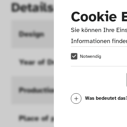
Details
Cookie 
Sie können Ihre Eins
Design
In-ho
Informationen finden
Notwendig
Year of Draft 
1972 
Production
Sharp
Was bedeutet das
Notwendig
Place of production
Osaka
Mit diesen Cookies k