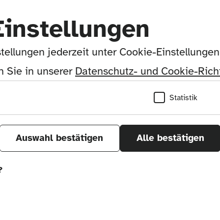
Einstellungen
tellungen jederzeit unter Cookie-Einstellunge
use design
 Sie in unserer 
Datenschutz- und Cookie-Richt
Statistik
ca.
Auswahl bestätigen
Alle bestätigen
 Corporation
?
, Japan, Asia
önnen wir durch Tracken von Nutzerverhalten a