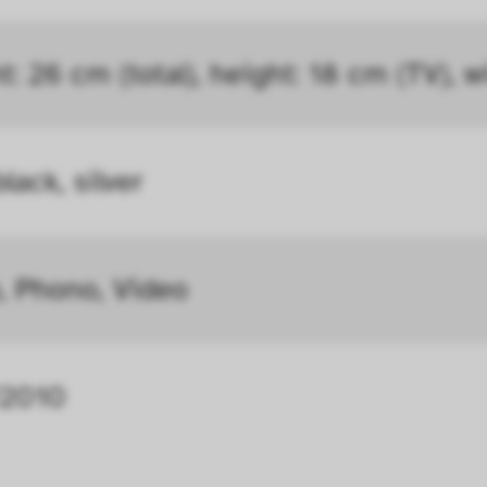
r Seite verbessern. In einigen Fällen wird durc
öht, mit der wir deine Anfrage bearbeiten kön
t: 26 cm (total), height: 18 cm (TV), 
ählten Einstellungen auf unserer Seite gespei
 Cookies kann zu schlecht ausgewählten Empfe
lack, silver
au führen. In einigen Fällen wird durch die Co
öht, mit der wir deine Anfrage bearbeiten könn
, Phono, Video
n uns zu verstehen, wie Besucher*innen mit uns
 Informationen über ihr Verhalten anonym ges
/2010