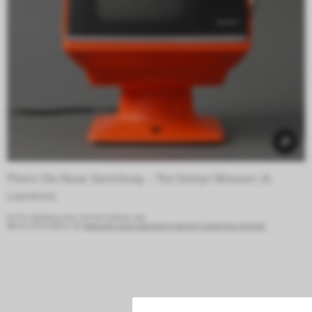
Photo: Die Neue Sammlung – The Design Museum (A. 
Laurenzo) 
© For viewing only, not for further use.
More information at:
www.die-neue-sammlung.de/en/collection-online/