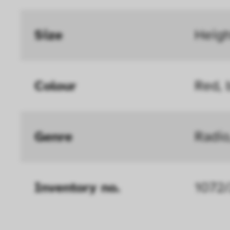
die Funktionalität de
Geschwindigkeit erh
Size
Heigh
können deine ausgew
Deaktivieren dieser
Colour
Red, b
langsamen Seitenaufb
Geschwindigkeit erh
Statistik
Genre
Radio
Diese Cookies helfe
interagieren, indem
Inventory no.
1072
ausgewertet werden.