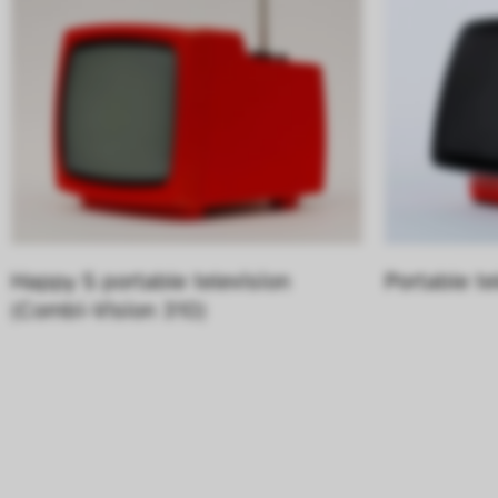
Happy S portable television 
Portable te
(Combi-Vision 310)