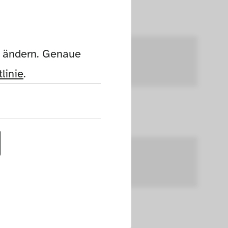
n ändern. Genaue 
linie
.
uf dieser Website 