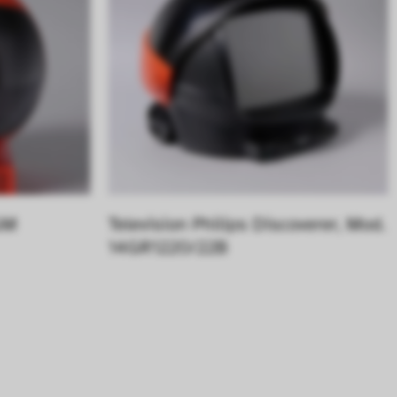
GM
Television Philips Discoverer, Mod. 
14GR1220/22B