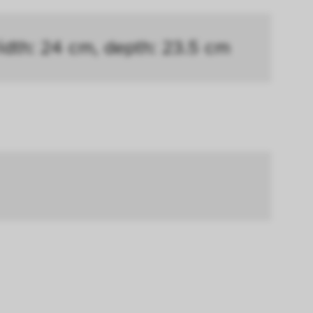
h die Cookies die 
nen. Außerdem 
width: 24 cm, depth: 23.5 cm
chert werden. Das 
hlungen und einem 
okies die 
en.
erer Webseite 
ammelt und 