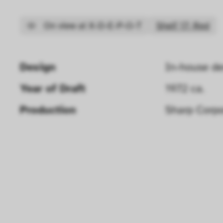
On view at X-D-E-P-O-T
Shelf 17: Red
Design
In-house de
Year of Draft 
1972 ca.
Production
Sharp Corpo