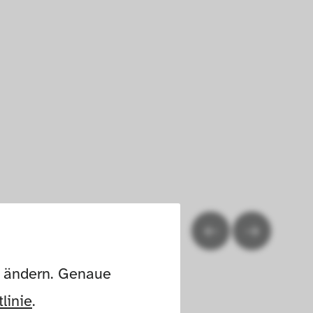
n ändern. Genaue 
linie
.