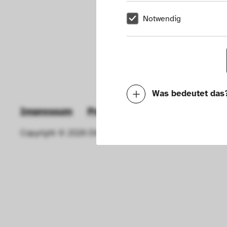
Notwendig
Was bedeutet das
Impressum
Presse
Hausordnung
New
Notwendig
Copyright © 2026 Die Neue Sammlung – The Design Muse
Mit diesen Cookies k
die Funktionalität de
Geschwindigkeit erh
können deine ausgew
Deaktivieren dieser