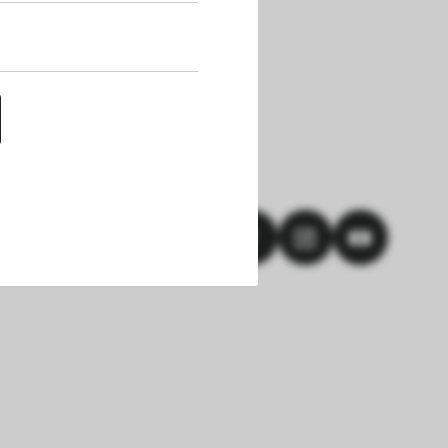
uf dieser Website 
h die Cookies die 
nen. Außerdem 
chert werden. Das 
hlungen und einem 