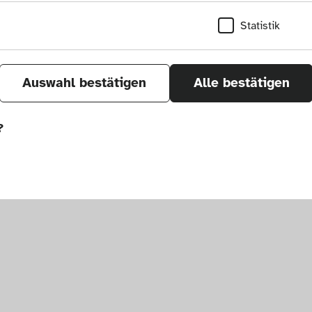
Statistik
Auswahl bestätigen
Alle bestätigen
?
sletter
um. Alle Rechte vorbehalten.
önnen wir durch Tracken von Nutzerverhalten a
r Seite verbessern. In einigen Fällen wird durc
öht, mit der wir deine Anfrage bearbeiten kön
ählten Einstellungen auf unserer Seite gespei
 Cookies kann zu schlecht ausgewählten Empfe