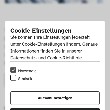
Cookie Einstellungen
Text- und Bildmaterial zur aktuellen 
Sie können Ihre Einstellungen jederzeit 
Berichterstattung über Die Neue 
unter Cookie-Einstellungen ändern. Genaue 
Sammlung – The Design Museum erhalten 
Informationen finden Sie in unserer 
Sie auf der Presseseite der Pinakothek der 
Datenschutz- und Cookie-Richtlinie
.
Moderne:
Notwendig
Statistik
Zum Pressebereich
Auswahl bestätigen
Kontaktieren Sie gerne auch: