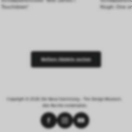
Schallplattencover "Bob James / 
Schallplatten
Touchdown"
Klugh: One o
Weitere Objekte suchen
Copyright © 2026 Die Neue Sammlung – The Design Museum. 
Alle Rechte vorbehalten.