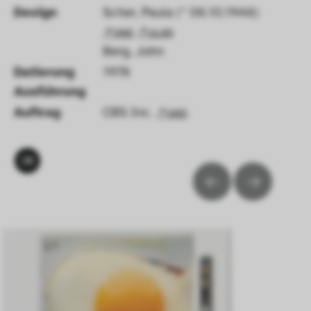
Design
Scher, Paula (* 06.10.1948)
GND
ULAN
Berg, John
Datierung 
1978
Ausführung 
Auftrag
CBS Inc.
GND