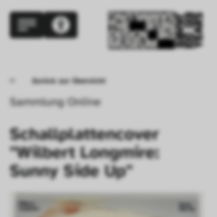
Zurück zur Übersicht
Sammlung Online
Schallplattencover 
"Wilbert Longmire: 
Sunny Side Up"