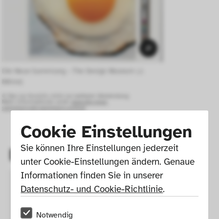
Die Neue Sammlung – The Design Museum (J. 
Minne) 
© Nur zur Ansicht, nicht zur weiteren Verwendung.
Mehr Informationen unter:
www.die-neue-
sammlung.de/sammlung-online/
Cookie Einstellungen
Sie können Ihre Einstellungen jederzeit 
Details
unter Cookie-Einstellungen ändern. Genaue 
Informationen finden Sie in unserer 
Design
Scher, Paula (* 
Datenschutz- und Cookie-Richtlinie
.
06.10.1948) 
GND
Notwendig