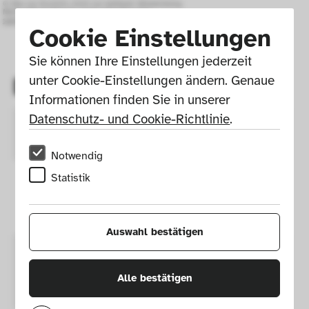
© Nur zur Ansicht, nicht zur weiteren Verwendung.
Mehr Informationen unter:
www.die-neue-
sammlung.de/sammlung-online/
Cookie Einstellungen
Sie können Ihre Einstellungen jederzeit 
Details
unter Cookie-Einstellungen ändern. Genaue 
Informationen finden Sie in unserer 
Datenschutz- und Cookie-Richtlinie
.
Design
Theurer, Dave
Notwendig
Statistik
Datierung 
1980
Entwurf 
Auswahl bestätigen
Datierung 
1980
Alle bestätigen
Ausführung 