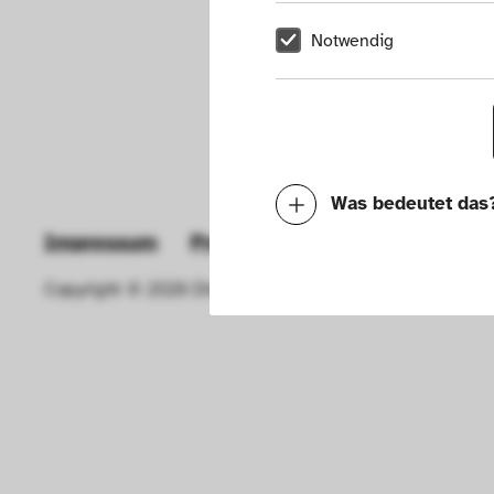
Notwendig
Was bedeutet das
Impressum
Presse
Hausordnung
New
Notwendig
Copyright © 2026 Die Neue Sammlung – The Design Muse
Mit diesen Cookies k
die Funktionalität de
Geschwindigkeit erh
können deine ausgew
Deaktivieren dieser