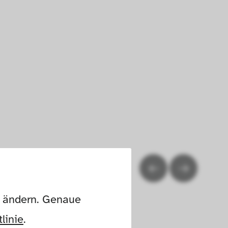
n ändern. Genaue 
linie
.