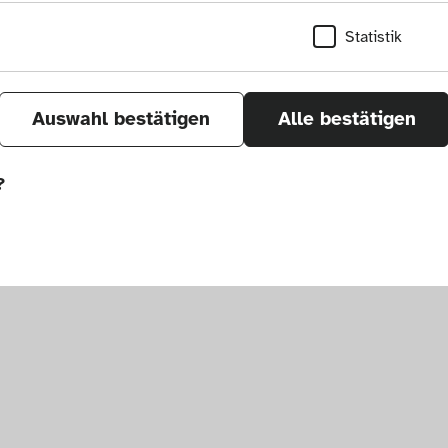
Statistik
Auswahl bestätigen
Alle bestätigen
?
sletter
um. Alle Rechte vorbehalten.
önnen wir durch Tracken von Nutzerverhalten a
r Seite verbessern. In einigen Fällen wird durc
öht, mit der wir deine Anfrage bearbeiten kön
ählten Einstellungen auf unserer Seite gespei
 Cookies kann zu schlecht ausgewählten Empfe