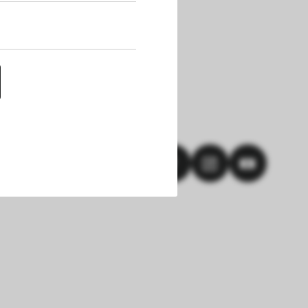
uf dieser Website 
h die Cookies die 
nen. Außerdem 
chert werden. Das 
hlungen und einem 