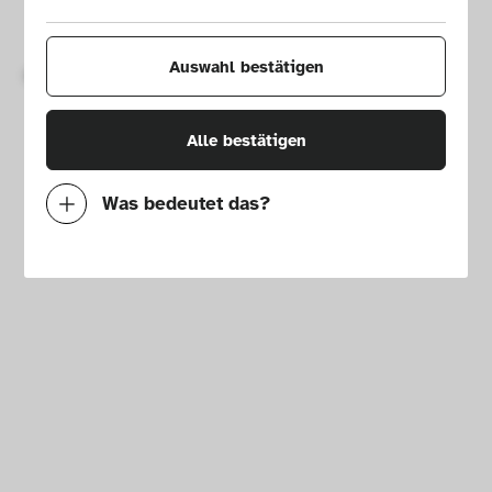
Impressum
Presse
Hausordnung
Newsletter
Auswahl bestätigen
Copyright © 2026 Die Neue Sammlung – The Design Museum. 
Alle Rechte vorbehalten.
Alle bestätigen
Was bedeutet das?
Notwendig
Mit diesen Cookies können wir durch 
Tracken von Nutzerverhalten auf dieser 
Website die Funktionalität der Seite 
verbessern. In einigen Fällen wird durch die 
Cookies die Geschwindigkeit erhöht, mit der 
wir deine Anfrage bearbeiten können. 
Außerdem können deine ausgewählten 